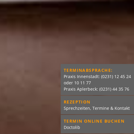
TERMINABSPRACHE:
Praxis Innenstadt:
(0231) 12 45 24
oder
10 11 77
Praxis Aplerbeck:
(0231) 44 35 76
REZEPTION
Sprechzeiten, Termine & Kontakt
TERMIN ONLINE BUCHEN
Doctolib